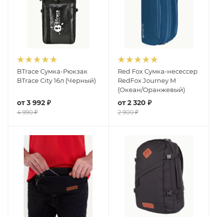
BTrace Сумка-Рюкзак
Red Fox Сумка-несессер
BTrace City 16л (Черный)
RedFox Journey M
(Океан/Оранжевый)
от
3 992 ₽
от
2 320 ₽
4 990 ₽
2 900 ₽