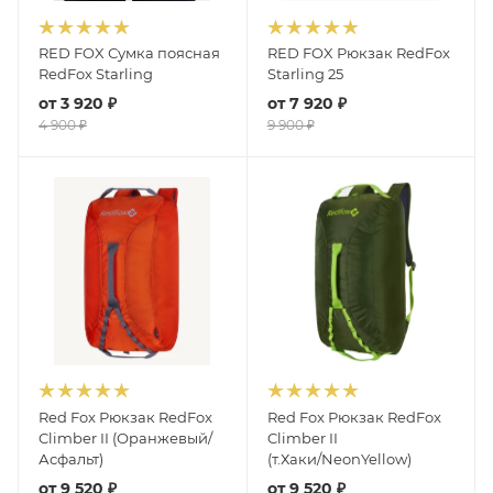
RED FOX Сумка поясная
RED FOX Рюкзак RedFox
RedFox Starling
Starling 25
от
3 920 ₽
от
7 920 ₽
4 900 ₽
9 900 ₽
Red Fox Рюкзак RedFox
Red Fox Рюкзак RedFox
Climber II (Оранжевый/
Climber II
Асфальт)
(т.Хаки/NeonYellow)
от
9 520 ₽
от
9 520 ₽