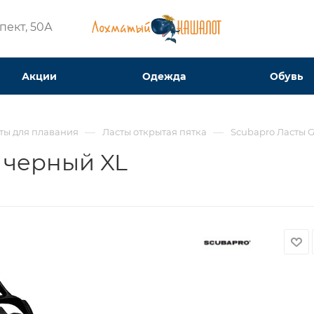
ект, 50А​
Акции
Одежда
Обувь
—
—
ты для плавания
Ласты открытая пятка
Scubapro Ласты G
t черный XL