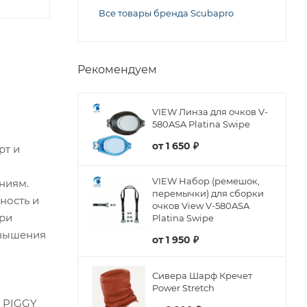
Все товары бренда Scubapro
Рекомендуем
VIEW Линза для очков V-
580ASA Platina Swipe
от
1 650 ₽
рт и
VIEW Набор (ремешок,
ниям.
перемычки) для сборки
ность и
очков View V-580ASA
при
Platina Swipe
овышения
от
1 950 ₽
Сивера Шарф Кречет
Power Stretch
а PIGGY