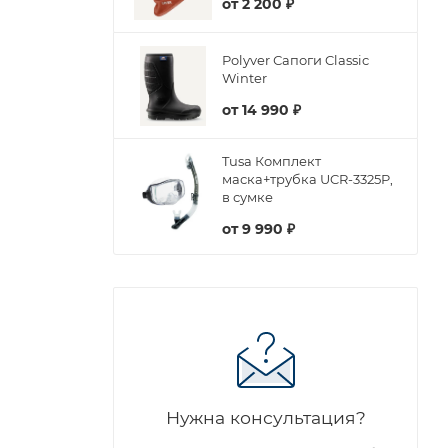
от
2 200 ₽
Polyver Сапоги Classic
Winter
от
14 990 ₽
Tusa Комплект
маска+трубка UCR-3325P,
в сумке
от
9 990 ₽
Нужна консультация?