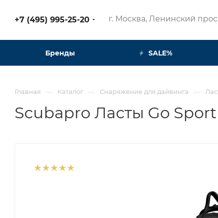
г. Москва, Ленинский просп
+7 (495) 995-25-20​
Бренды
SALE%
—
—
—
Главная
Каталог
Снаряжение для дайвинга
Лас
Scubapro Ласты Go Spor