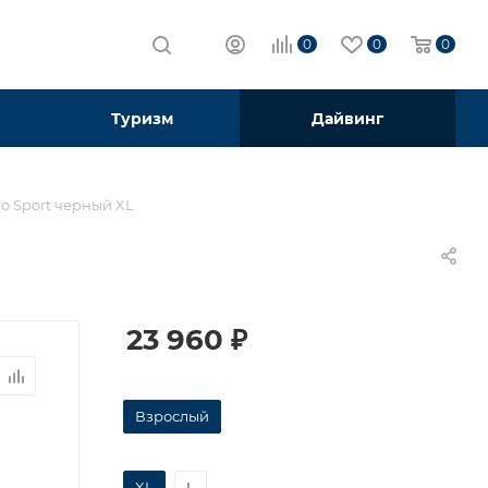
0
0
0
Туризм
Дайвинг
o Sport черный XL
23 960
₽
Взрослый
XL
L