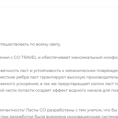
ешествовать по всему свету.
нии с GO TRAVEL и обеспечивает максимальный комфо
вечность ласт и устойчивость к механическим поврежде
 жесткие ребра ласт гарантируют высокую производитель
аемого ускорения, а так же предотвращает излом ласт 
ой части лопасти создает эффект водного канала для п
омпактность! Ласты GO разработаны с тем учетом, что бы
е при разработке была внедрена инновационная систем