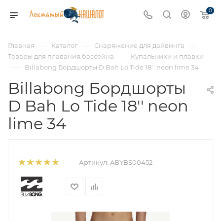
0
—
—
—
Главная
Каталог
Снаряжение для дайвинга
—
Товары для плавания бассейна
Купальники и плавки
—
Billabong Бордшорты D Bah Lo Tide 18'' neon lime 34
Billabong Бордшорты
D Bah Lo Tide 18'' neon
lime 34
Артикул:
ABYBS00452