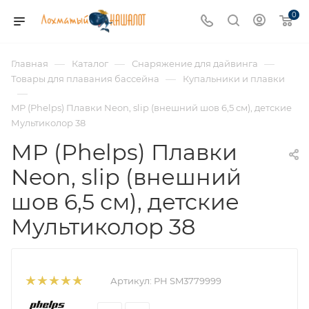
0
—
—
—
Главная
Каталог
Снаряжение для дайвинга
—
Товары для плавания бассейна
Купальники и плавки
—
MP (Phelps) Плавки Neon, slip (внешний шов 6,5 см), детские
Мультиколор 38
MP (Phelps) Плавки
Neon, slip (внешний
шов 6,5 см), детские
Мультиколор 38
Артикул:
PH SM3779999