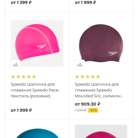
от
1 399 ₽
от
1 999 ₽
Speedo Шапочка для
Speedo Шапочка для
плавания Speedo Pace,
плавания Speedo
текстиль (розовый)
Moulded Silc, силикон
(вишневый)
от
909.30 ₽
от
1 999 ₽
1 299 ₽
-
30
%