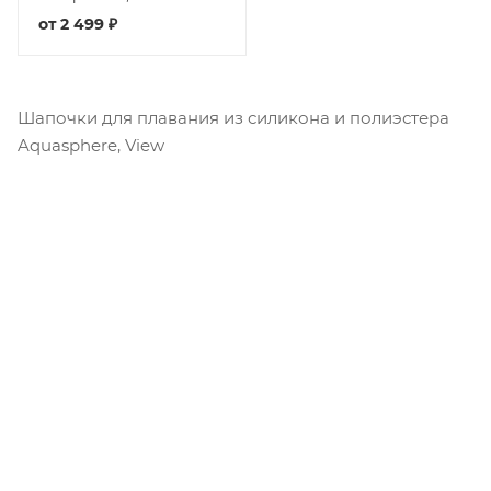
(Черный/Голубой)
от
2 499 ₽
Шапочки для плавания из силикона и полиэстера
Aquasphere, View