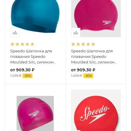
Speedo Шапочка для
Speedo Шапочка для
плавания Speedo
плавания Speedo
Moulded Silc, силикон
Moulded Silc, силикон
(голубой/серый)
(розовый)
от
909.30 ₽
от
909.30 ₽
1 299 ₽
1 299 ₽
-
30
%
-
30
%