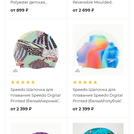
Polyester детская,
Reversible Moulded
текстиль (Голубой)
Silicone
от
899 ₽
от
2 699 ₽
Speedo Шапочка для
Speedo Шапочка для
плавания Speedo Digital
плавания Speedo Digital
Printed (белый/черный/
Printed (белый/голубой/
зеленый)
оранжевый)
от
2 399 ₽
от
2 399 ₽