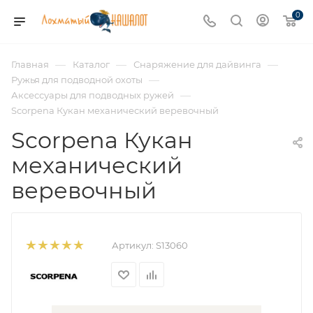
0
—
—
—
Главная
Каталог
Снаряжение для дайвинга
—
Ружья для подводной охоты
—
Аксессуары для подводных ружей
Scorpena Кукан механический веревочный
Scorpena Кукан
механический
веревочный
Артикул:
S13060