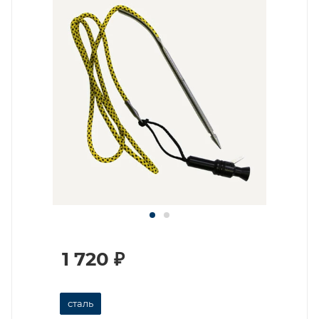
1 720
₽
сталь