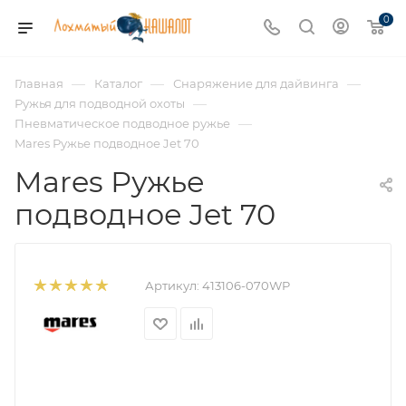
0
—
—
—
Главная
Каталог
Снаряжение для дайвинга
—
Ружья для подводной охоты
—
Пневматическое подводное ружье
Mares Ружье подводное Jet 70
Mares Ружье
подводное Jet 70
Артикул:
413106-070WP