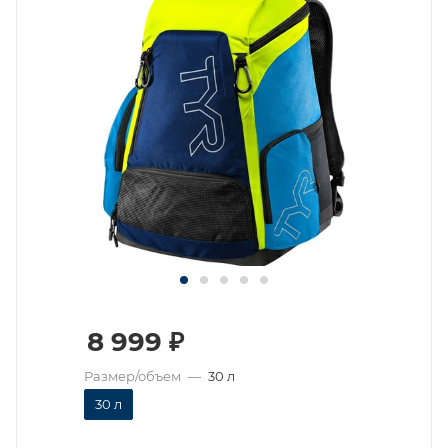
8 999
₽
Размер/объем
—
30 л
30 л