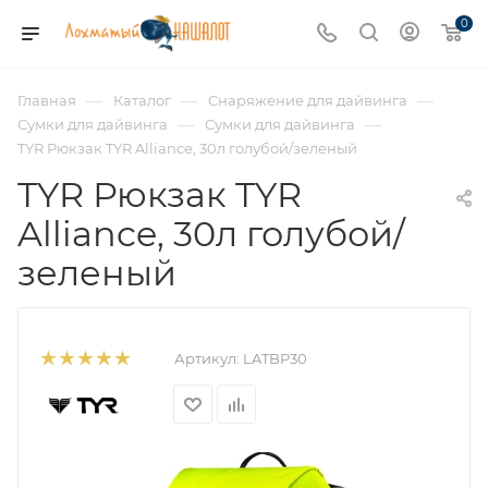
0
—
—
—
Главная
Каталог
Снаряжение для дайвинга
—
—
Сумки для дайвинга
Сумки для дайвинга
TYR Рюкзак TYR Alliance, 30л голубой/зеленый
TYR Рюкзак TYR
Alliance, 30л голубой/
зеленый
Артикул:
LATBP30