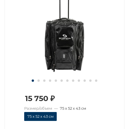
15 750
₽
Размер/объем
—
75 х 52 х 43 см
75 х 52 х 43 см