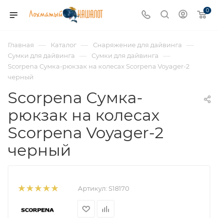
0
—
—
—
Главная
Каталог
Снаряжение для дайвинга
—
—
Сумки для дайвинга
Сумки для дайвинга
Scorpena Сумка-рюкзак на колесах Scorpena Voyager-2
черный
Scorpena Сумка-
рюкзак на колесах
Scorpena Voyager-2
черный
Артикул:
S18170