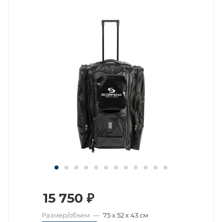
15 750
₽
Размер/объем
—
75 х 52 х 43 см