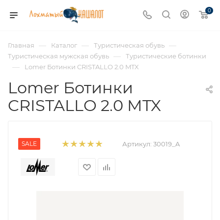
0
—
—
—
Главная
Каталог
Туристическая обувь
—
Туристическая мужская обувь
Туристические ботинки
—
Lomer Ботинки CRISTALLO 2.0 MTX
Lomer Ботинки
CRISTALLO 2.0 MTX
SALE
Артикул:
30019_A