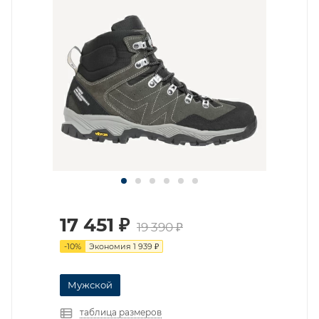
17 451
₽
19 390
₽
-
10
%
Экономия
1 939
₽
Мужской
таблица размеров