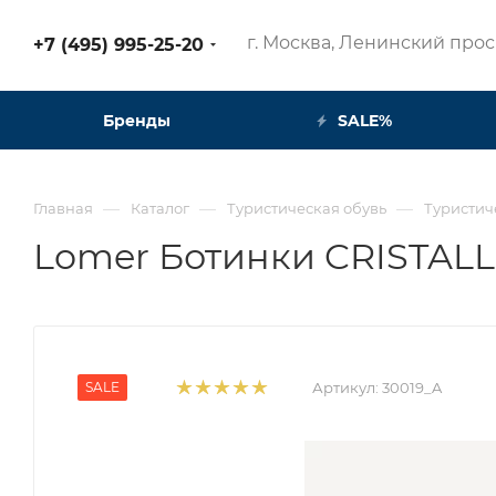
г. Москва, Ленинский просп
+7 (495) 995-25-20​
Бренды
SALE%
—
—
—
Главная
Каталог
Туристическая обувь
Туристич
Lomer Ботинки CRISTALLO
SALE
Артикул:
30019_A