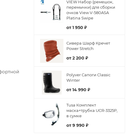
VIEW Набор (ремешок,
перемычки) для сборки
очков View V-580ASA
Platina Swipe
от
1 950 ₽
Сивера Шарф Кречет
Power Stretch
от
2 200 ₽
мфортной
Polyver Сапоги Classic
Winter
от
14 990 ₽
Tusa Комплект
маска+трубка UCR-3325P,
в сумке
от
9 990 ₽