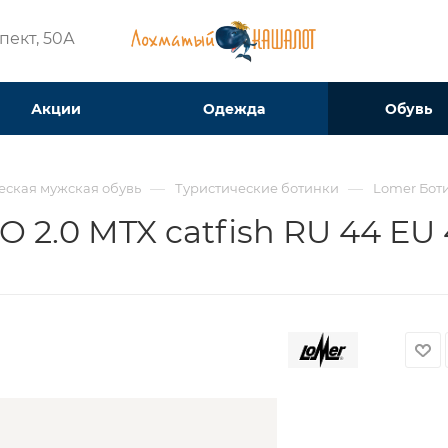
ект, 50А​
Акции
Одежда
Обувь
—
—
еская мужская обувь
Туристические ботинки
Lomer Боти
 2.0 MTX catfish RU 44 EU 