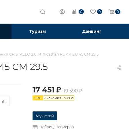
0
0
0
Туризм
Дайвинг
нки CRISTALLO 2.0 MTX catfish RU 44 EU 45 СМ 29.5
45 СМ 29.5
17 451
₽
19 390
₽
-
10
%
Экономия
1 939
₽
Мужской
таблица размеров