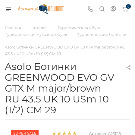
0
—
—
—
Главная
Каталог
Туристическая обувь
—
Туристическая мужская обувь
Туристические ботинки
—
Asolo Ботинки GREENWOOD EVO GV GTX M major/brown RU
43.5 UK 10 USm 10 (1/2) СМ 29
Asolo Ботинки
GREENWOOD EVO GV
GTX M major/brown
RU 43.5 UK 10 USm 10
(1/2) СМ 29
SUPER SALE
Артикул:
A23128