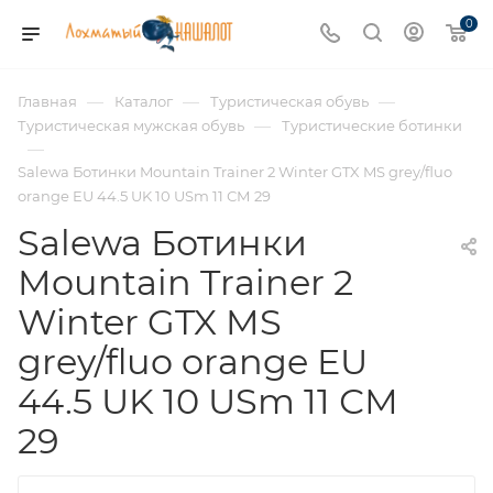
0
—
—
—
Главная
Каталог
Туристическая обувь
—
Туристическая мужская обувь
Туристические ботинки
—
Salewa Ботинки Mountain Trainer 2 Winter GTX MS grey/fluo
orange EU 44.5 UK 10 USm 11 СМ 29
Salewa Ботинки
Mountain Trainer 2
Winter GTX MS
grey/fluo orange EU
44.5 UK 10 USm 11 СМ
29