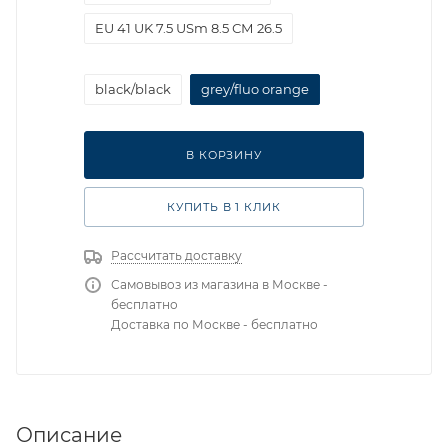
EU 41 UK 7.5 USm 8.5 СМ 26.5
EU 42 UK 8 USm 9 СМ 27
black/black
grey/fluo orange
EU 42.5 UK 8.5 USm 9.5 СМ 27.5
EU 43 UK 9 USm 10 СМ 28
В КОРЗИНУ
EU 44.5 UK 10 USm 11 СМ 29
КУПИТЬ В 1 КЛИК
Рассчитать доставку
Самовывоз из магазина в Москве -
бесплатно
Доставка по Москве - бесплатно
Описание