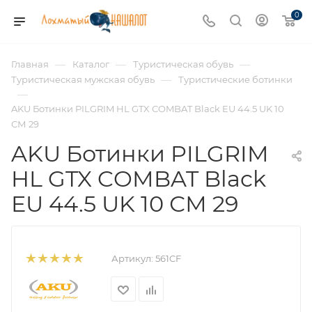
0
—
—
—
Главная
Каталог
Туристическая обувь
—
Туристическая мужская обувь
Туристические ботинки
—
AKU Ботинки PILGRIM HL GTX COMBAT Black EU 44.5 UK 10
СМ 29
AKU Ботинки PILGRIM
HL GTX COMBAT Black
EU 44.5 UK 10 СМ 29
Артикул:
561CF