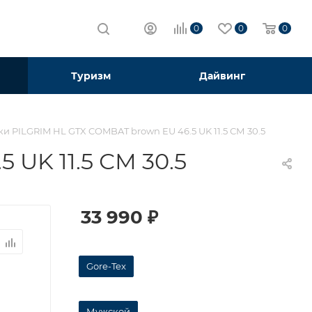
0
0
0
Туризм
Дайвинг
и PILGRIM HL GTX COMBAT brown EU 46.5 UK 11.5 СМ 30.5
UK 11.5 СМ 30.5
33 990
₽
Gore-Tex
Мужской