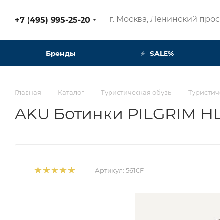
г. Москва, Ленинский просп
+7 (495) 995-25-20​
Бренды
SALE%
—
—
—
Главная
Каталог
Туристическая обувь
Туристич
AKU Ботинки PILGRIM HL 
Артикул:
561CF