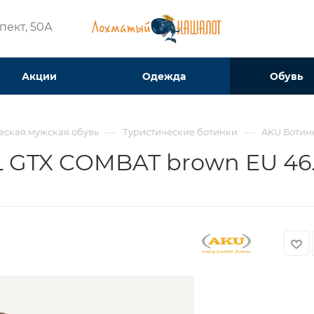
ект, 50А​
Акции
Одежда
Обувь
—
—
еская мужская обувь
Туристические ботинки
AKU Ботинк
GTX COMBAT brown EU 46.5 