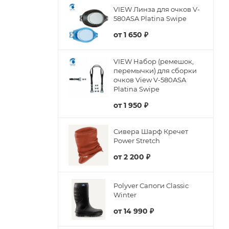
VIEW Линза для очков V-
580ASA Platina Swipe
от
1 650 ₽
VIEW Набор (ремешок,
перемычки) для сборки
очков View V-580ASA
Platina Swipe
от
1 950 ₽
Сивера Шарф Кречет
Power Stretch
от
2 200 ₽
Polyver Сапоги Classic
Winter
от
14 990 ₽