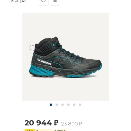
Scarpa
20 944
₽
23 800
₽