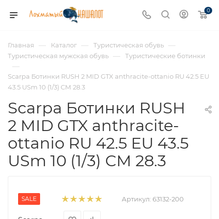
0
—
—
—
Главная
Каталог
Туристическая обувь
—
Туристическая мужская обувь
Туристические ботинки
—
Scarpa Ботинки RUSH 2 MID GTX anthracite-ottanio RU 42.5 EU
43.5 USm 10 (1/3) СМ 28.3
Scarpa Ботинки RUSH
2 MID GTX anthracite-
ottanio RU 42.5 EU 43.5
USm 10 (1/3) СМ 28.3
SALE
Артикул:
63132-200