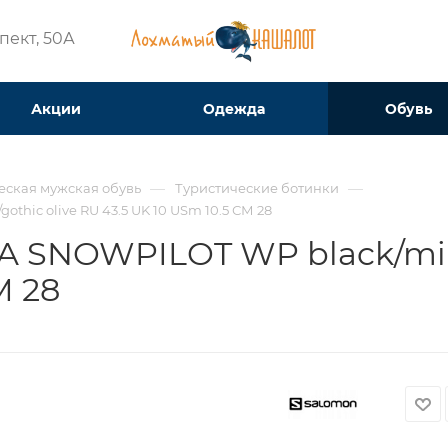
ект, 50А​
Акции
Одежда
Обувь
—
—
еская мужская обувь
Туристические ботинки
othic olive RU 43.5 UK 10 USm 10.5 СМ 28
 SNOWPILOT WP black/milita
М 28