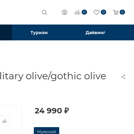
0
0
0
Туризм
Дайвинг
ry olive/gothic olive
24 990
₽
Мужской