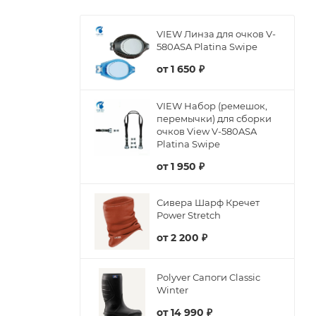
VIEW Линза для очков V-
580ASA Platina Swipe
от
1 650 ₽
VIEW Набор (ремешок,
перемычки) для сборки
очков View V-580ASA
Platina Swipe
от
1 950 ₽
Сивера Шарф Кречет
Power Stretch
от
2 200 ₽
Polyver Сапоги Classic
Winter
от
14 990 ₽