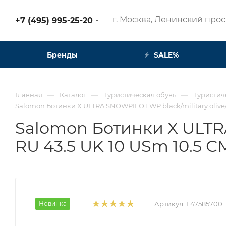
г. Москва, Ленинский просп
+7 (495) 995-25-20​
Бренды
SALE%
—
—
—
Главная
Каталог
Туристическая обувь
Туристич
Salomon Ботинки X ULTRA SNOWPILOT WP black/military olive/g
Salomon Ботинки X ULTRA
RU 43.5 UK 10 USm 10.5 С
Новинка
Артикул:
L47585700