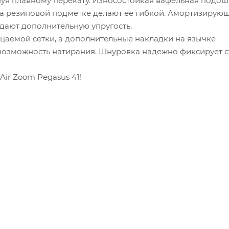
вуя плавному перекату. Износостойкая вафельная подош
на резиновой подметке делают ее гибкой. Амортизирую
идают дополнительную упругость.
цаемой сетки, а дополнительные накладки на язычке
возможность натирания. Шнуровка надежно фиксирует с
Air Zoom Pegasus 41!