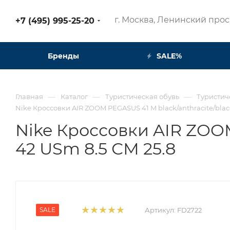
г. Москва, Ленинский просп
+7 (495) 995-25-20​
Бренды
SALE%
—
—
—
Главная
Каталог
Туристическая обувь
Туристич
Nike Кроссовки AIR ZOOM PEGASUS 41 M black/anthracite/black
Nike Кроссовки AIR ZOOM
42 USm 8.5 СМ 25.8
SALE
Артикул:
FD2722