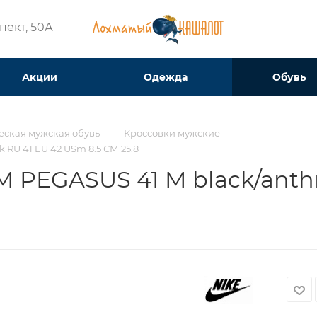
ект, 50А​
Акции
Одежда
Обувь
—
—
еская мужская обувь
Кроссовки мужские
 RU 41 EU 42 USm 8.5 СМ 25.8
 PEGASUS 41 M black/anthra