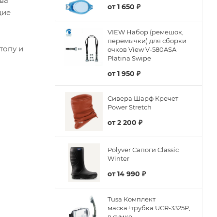
ва
от
1 650 ₽
щие
VIEW Набор (ремешок,
перемычки) для сборки
топу и
очков View V-580ASA
Platina Swipe
от
1 950 ₽
Сивера Шарф Кречет
Power Stretch
от
2 200 ₽
Polyver Сапоги Classic
Winter
от
14 990 ₽
Tusa Комплект
маска+трубка UCR-3325P,
в сумке