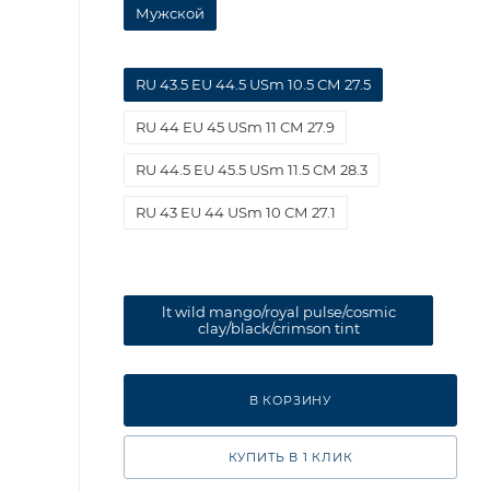
Мужской
RU 43.5 EU 44.5 USm 10.5 СМ 27.5
RU 44 EU 45 USm 11 СМ 27.9
RU 44.5 EU 45.5 USm 11.5 СМ 28.3
RU 43 EU 44 USm 10 СМ 27.1
lt wild mango/royal pulse/cosmic
clay/black/crimson tint
В КОРЗИНУ
КУПИТЬ В 1 КЛИК