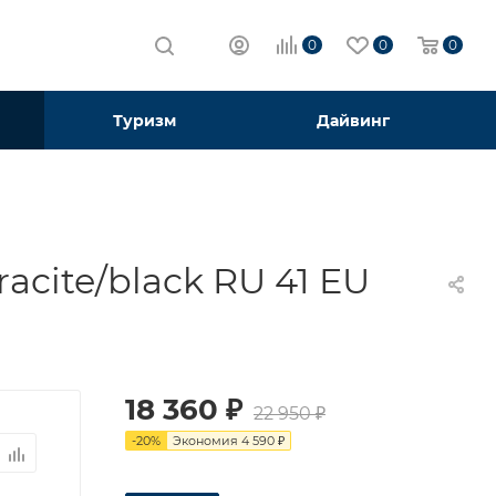
0
0
0
Туризм
Дайвинг
cite/black RU 41 EU
18 360
₽
22 950
₽
-
20
%
Экономия
4 590
₽