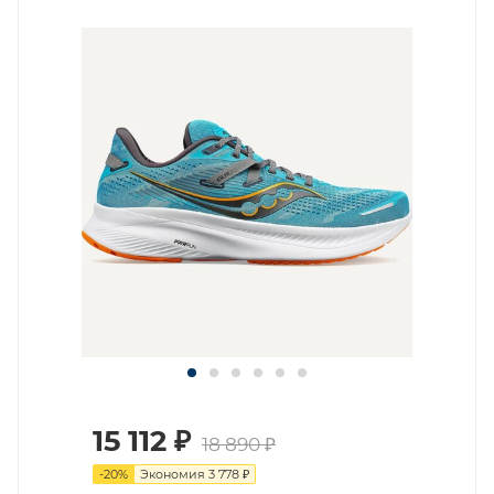
15 112
₽
18 890
₽
-
20
%
Экономия
3 778
₽