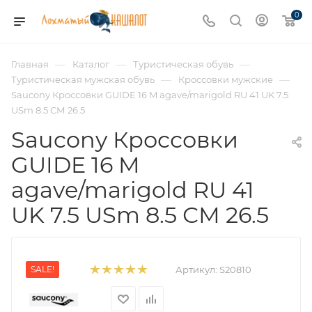
0
—
—
—
Главная
Каталог
Туристическая обувь
—
—
Туристическая мужская обувь
Кроссовки мужские
Saucony Кроссовки GUIDE 16 M agave/marigold RU 41 UK 7.5
USm 8.5 СМ 26.5
Saucony Кроссовки
GUIDE 16 M
agave/marigold RU 41
UK 7.5 USm 8.5 СМ 26.5
SALE!
Артикул:
S20810