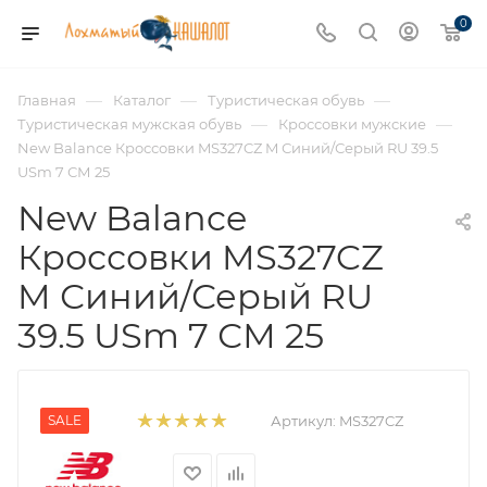
0
—
—
—
Главная
Каталог
Туристическая обувь
—
—
Туристическая мужская обувь
Кроссовки мужские
New Balance Кроссовки MS327CZ M Синий/Серый RU 39.5
USm 7 СМ 25
New Balance
Кроссовки MS327CZ
M Синий/Серый RU
39.5 USm 7 СМ 25
SALE
Артикул:
MS327CZ