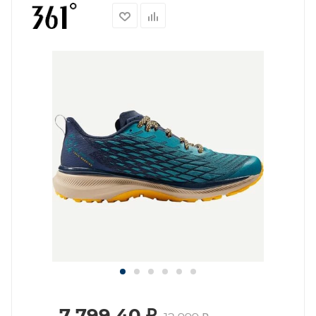
7 799.40
₽