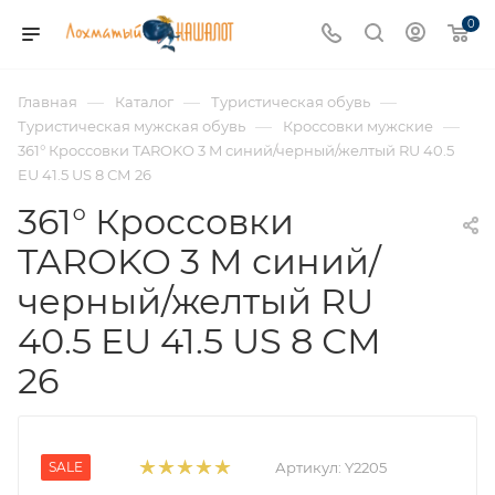
0
—
—
—
Главная
Каталог
Туристическая обувь
—
—
Туристическая мужская обувь
Кроссовки мужские
361° Кроссовки TAROKO 3 M синий/черный/желтый RU 40.5
EU 41.5 US 8 СМ 26
361° Кроссовки
TAROKO 3 M синий/
черный/желтый RU
40.5 EU 41.5 US 8 СМ
26
SALE
Артикул:
Y2205