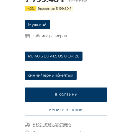
12 999
₽
-
40
%
Экономия
5 199.60
₽
Мужской
таблица размеров
RU 40.5 EU 41.5 US 8 СМ 26
синий/черный/желтый
В КОРЗИНУ
КУПИТЬ В 1 КЛИК
Рассчитать доставку