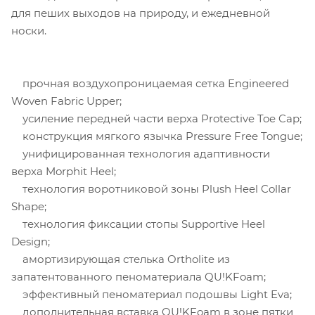
для пеших выходов на природу, и ежедневной
носки.
прочная воздухопроницаемая сетка Engineered
Woven Fabric Upper;
усиление передней части верха Protective Toe Cap;
конструкция мягкого язычка Pressure Free Tongue;
унифицированная технология адаптивности
верха Morphit Heеl;
технология воротниковой зоны Plush Heel Collar
Shape;
технология фиксации стопы Supportive Heel
Design;
амортизирующая стелька Ortholite из
запатентованного пеноматериала QU!KFoam;
эффективный пеноматериал подошвы Light Eva;
дополнительная вставка QU!KFoam в зоне пятки