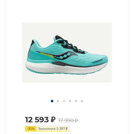
12 593
₽
17 990
₽
-
30
%
Экономия
5 397
₽