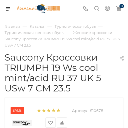
0
—
—
—
Главная
Каталог
Туристическая обувь
—
—
Туристическая женская обувь
Женские кроссовки
Saucony Кроссовки TRIUMPH 19 Ws cool mint/acid RU 37 UK 5
USw 7 СМ 23.5
Saucony Кроссовки
TRIUMPH 19 Ws cool
mint/acid RU 37 UK 5
USw 7 СМ 23.5
SALE!
Артикул:
S10678