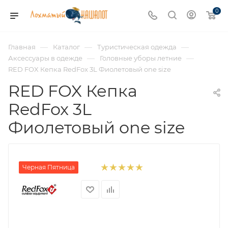
0
—
—
—
Главная
Каталог
Туристическая одежда
—
—
Аксессуары в одежде
Головные уборы летние
RED FOX Кепка RedFox 3L Фиолетовый one size
RED FOX Кепка
RedFox 3L
Фиолетовый one size
Черная Пятница