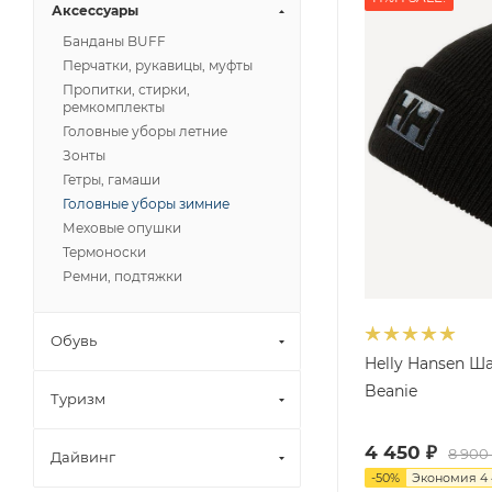
Аксессуары
Банданы BUFF
Перчатки, рукавицы, муфты
Пропитки, стирки,
ремкомплекты
Головные уборы летние
Зонты
Гетры, гамаши
Головные уборы зимние
Меховые опушки
Термоноски
Ремни, подтяжки
Обувь
Helly Hansen Ш
Beanie
Туризм
4 450
₽
8 900
Дайвинг
-
50
%
Экономия
4