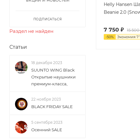
Helly Hansen 
Beanie 2.0 (Sno
ПОДПИСАТЬСЯ
7 750
₽
15 500
Раздел не найден
-
50
%
Экономия
7
Статьи
18 декабря 2023
SUUNTO WING Black
Открытые наушники
премиум-класса,
22 ноября 2023
BLACK FRIDAY SALE
5 сентября 2023
Осенний SALE