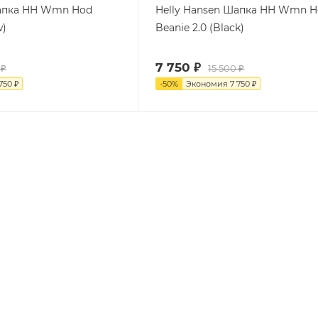
Шапка HH Wmn Hod
Helly Hansen Шапка HH Wmn 
w)
Beanie 2.0 (Black)
7 750
₽
₽
15 500
₽
 750
₽
-
50
%
Экономия
7 750
₽