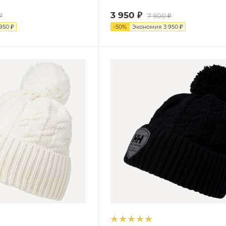
3 950
₽
₽
7 900
₽
 950
₽
-
50
%
Экономия
3 950
₽