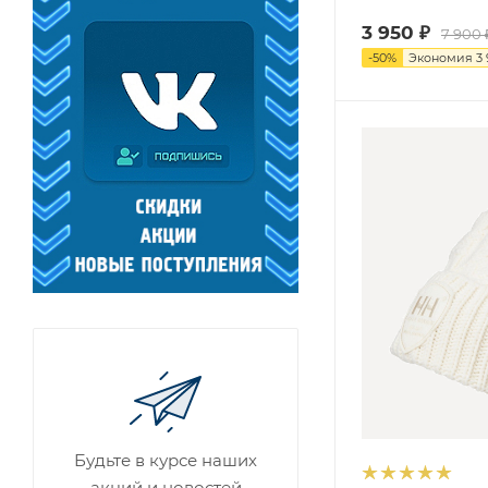
3 950
₽
7 900
-
50
%
Экономия
3
Будьте в курсе наших
акций и новостей