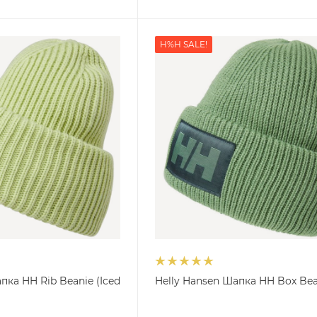
H%H SALE!
пка HH Rib Beanie (Iced
Helly Hansen Шапка HH Box Bea