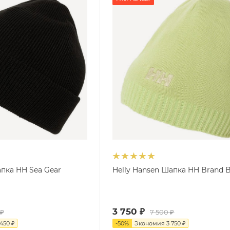
апка HH Sea Gear
Helly Hansen Шапка HH Brand B
3 750
₽
₽
7 500
₽
 450
₽
-
50
%
Экономия
3 750
₽