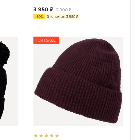
3 950
₽
7 900
₽
-
50
%
Экономия
3 950
₽
H%H SALE!