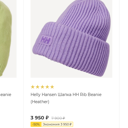
eanie
Helly Hansen Шапка HH Rib Beanie
(Heather)
3 950
₽
7 900
₽
-
50
%
Экономия
3 950
₽