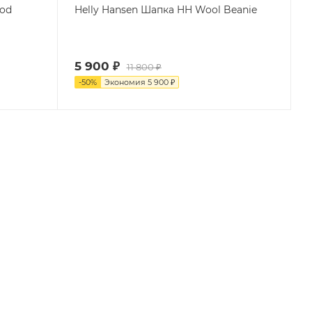
Hod
Helly Hansen Шапка HH Wool Beanie
5 900
₽
11 800
₽
-
50
%
Экономия
5 900
₽