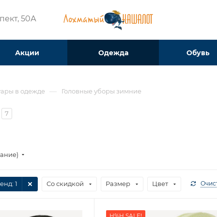
ект, 50А​
Акции
Одежда
Обувь
—
уары в одежде
Головные уборы зимние
7
вание)
енд
: 1
Со скидкой
Размер
Цвет
Очис
H%H SALE!