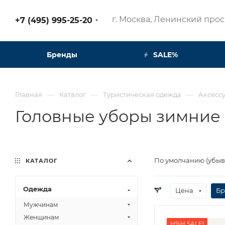
г. Москва, Ленинский просп
+7 (495) 995-25-20​
Бренды
SALE%
—
—
—
Главная
Каталог
Туристическая одежда
Аксесс
Головные уборы зимние
По умолчанию (убы
КАТАЛОГ
Одежда
Цена
Бр
Мужчинам
Женщинам
H%H SALE!