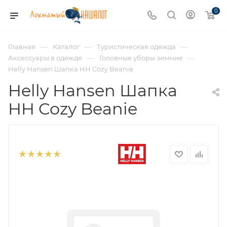
0
—
—
—
Главная
Каталог
Туристическая одежда
—
—
Аксессуары в одежде
Головные уборы зимние
Helly Hansen Шапка HH Cozy Beanie
Helly Hansen Шапка
HH Cozy Beanie