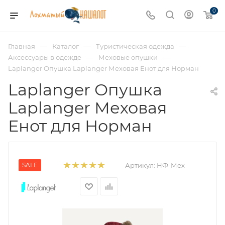
0
—
—
—
Главная
Каталог
Туристическая одежда
—
—
Аксессуары в одежде
Меховые опушки
Laplanger Опушка Laplanger Меховая Енот для Норман
Laplanger Опушка
Laplanger Меховая
Енот для Норман
SALE
Артикул:
НФ-Мех