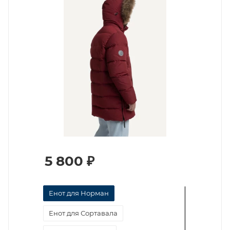
5 800
₽
Енот для Норман
Енот для Сортавала