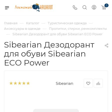
0
—
—
—
Главная
Каталог
Туристическая одежда
—
Аксессуары в одежде
Пропитки, стирки, ремкомплекты
—
Sibearian Дезодорант для обуви Sibearian ECO Power
Sibearian Дезодорант
для обуви Sibearian
ECO Power
Sibearian