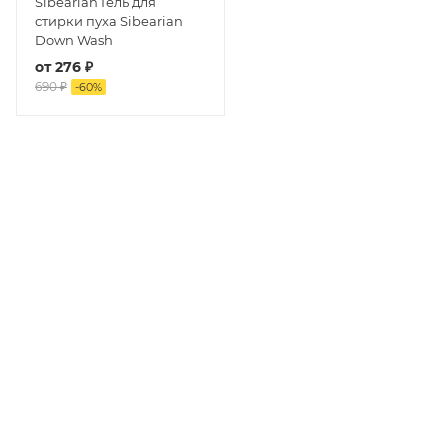
Sibearian Гель для
стирки пуха Sibearian
Down Wash
от
276 ₽
690 ₽
-
60
%