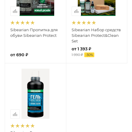
Sibearian Пропитка для
Sibearian Набор средств
обуви Sibearian Protect
Sibearian Protect&Clean
Set
от
1 393 ₽
от
690 ₽
1 990 ₽
-
30
%