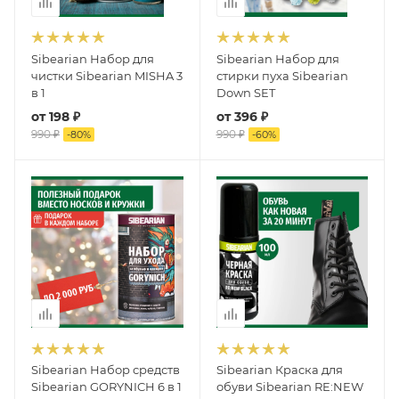
Sibearian Набор для
Sibearian Набор для
чистки Sibearian MISHA 3
стирки пуха Sibearian
в 1
Down SET
от
198 ₽
от
396 ₽
990 ₽
990 ₽
-
80
%
-
60
%
Sibearian Набор средств
Sibearian Краска для
Sibearian GORYNICH 6 в 1
обуви Sibearian RE:NEW