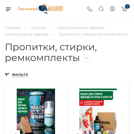
0
—
—
—
Главная
Каталог
Туристическая одежда
—
Аксессуары в одежде
Пропитки, стирки, ремкомплекты
Пропитки, стирки,
ремкомплекты
11
ФИЛЬТР