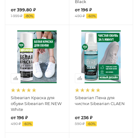
Black
от
399.80 ₽
от
196 ₽
1 999 ₽
490 ₽
-
80
%
-
60
%
Sibearian Краска для
Sibearian Пена для
обуви Sibearian RE:NEW
чистки Sibearian CLAEN
White
от
196 ₽
от
236 ₽
490 ₽
590 ₽
-
60
%
-
60
%