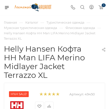
0
—
—
—
Главная
Каталог
Туристическая одежда
—
—
Мужская туристическая одежда
Флисовая одежда
Helly Hansen Кофта HH Man LIFA Merino Midlayer Jacket
Terrazzo XL
Helly Hansen Кофта
HH Man LIFA Merino
Midlayer Jacket
Terrazzo XL
H%H SALE!
Артикул:
49450