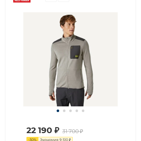
22 190
₽
31 700
₽
-
30
%
Экономия
9 510
₽