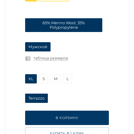
65% Merino Wool, 35%
Polypropylene
Мужской
таблица размеров
XL
S
M
L
Terrazzo
В КОРЗИНУ
КУПИТЬ В 1 КЛИК