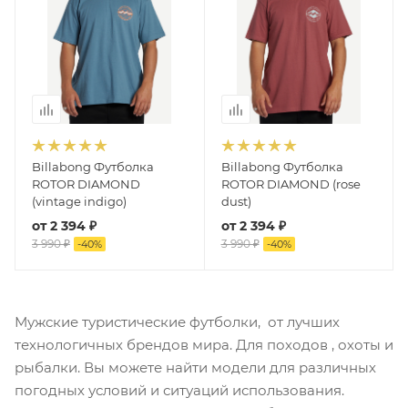
Billabong Футболка
Billabong Футболка
ROTOR DIAMOND
ROTOR DIAMOND (rose
(vintage indigo)
dust)
от
2 394 ₽
от
2 394 ₽
3 990 ₽
3 990 ₽
-
40
%
-
40
%
Мужские туристические футболки, от лучших
технологичных брендов мира. Для походов , охоты и
рыбалки. Вы можете найти модели для различных
погодных условий и ситуаций использования.