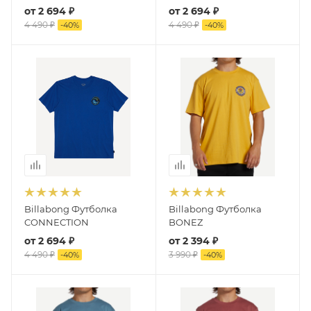
от
2 694 ₽
от
2 694 ₽
4 490 ₽
4 490 ₽
-
40
%
-
40
%
Billabong Футболка
Billabong Футболка
CONNECTION
BONEZ
от
2 694 ₽
от
2 394 ₽
4 490 ₽
3 990 ₽
-
40
%
-
40
%