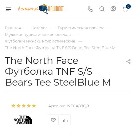
0
—
—
—
Главная
Каталог
Туристическая одежда
—
Мужская туристическая одежда
—
Футболки мужские туристические
The North Face Футболка TNF S/S Bears Tee SteelBlue M
The North Face
Футболка TNF S/S
Bears Tee SteelBlue M
Артикул:
NF0A89Q8