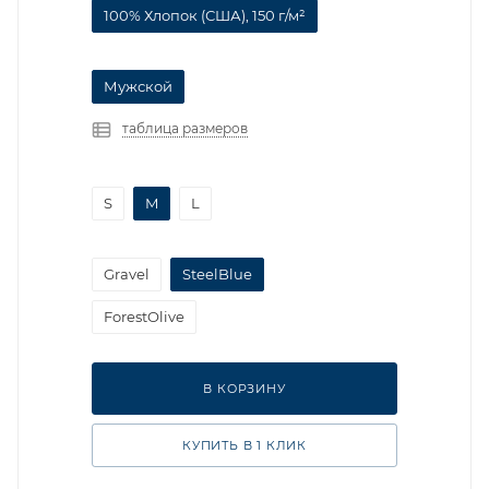
100% Хлопок (США), 150 г/м²
Мужской
таблица размеров
S
M
L
Gravel
SteelBlue
ForestOlive
В КОРЗИНУ
КУПИТЬ В 1 КЛИК