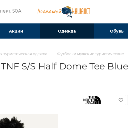
ект, 50А​
Акции
Одежда
Обувь
—
я туристическая одежда
Футболки мужские туристические
 TNF S/S Half Dome Tee Blu