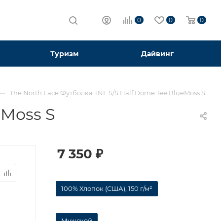
0
0
0
Туризм
Дайвинг
—
The North Face Футболка TNF S/S Half Dome Tee BlueMoss S
eMoss S
7 350
₽
100% Хлопок (США), 150 г/м²
Мужской