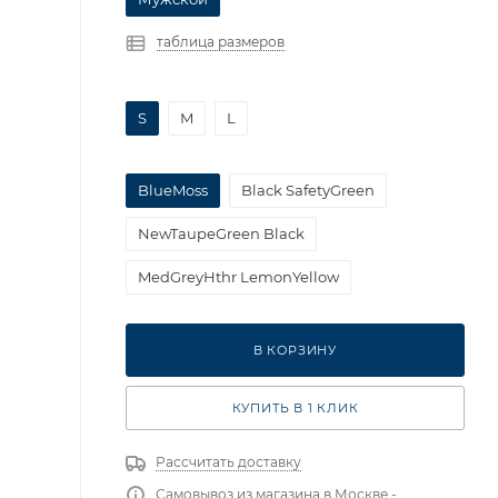
таблица размеров
S
M
L
BlueMoss
Black SafetyGreen
NewTaupeGreen Black
MedGreyHthr LemonYellow
В КОРЗИНУ
КУПИТЬ В 1 КЛИК
Рассчитать доставку
Самовывоз из магазина в Москве -