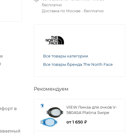
бесплатно
Доставка по Москве - бесплатно
ля
Все товары категории
и
Все товары бренда The North Face
Рекомендуем
VIEW Линза для очков V-
мфорт в
580ASA Platina Swipe
от
1 650 ₽
наваемый