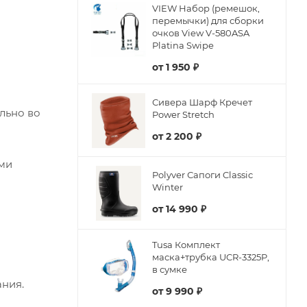
VIEW Набор (ремешок,
перемычки) для сборки
очков View V-580ASA
Platina Swipe
от
1 950 ₽
Сивера Шарф Кречет
льно во
Power Stretch
от
2 200 ₽
ыми
Polyver Сапоги Classic
Winter
от
14 990 ₽
Tusa Комплект
маска+трубка UCR-3325P,
в сумке
ания.
от
9 990 ₽