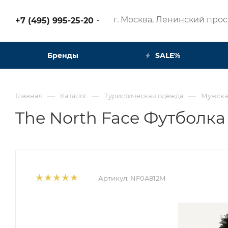
г. Москва, Ленинский просп
+7 (495) 995-25-20​
Бренды
SALE%
—
—
—
Главная
Каталог
Туристическая одежда
Мужска
The North Face Футболка
Артикул:
NF0A812M