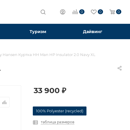
0
0
0
Туризм
Дайвинг
y Hansen Куртка HH Man HP Insulator 2.0 Navy XL
L
33 900
₽
100% Polyester (recycled)
таблица размеров