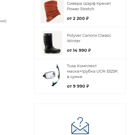
Сивера Шарф Кречет
Power Stretch
от
2 200 ₽
нно
Polyver Сапоги Classic
Winter
от
14 990 ₽
Tusa Комплект
маска+трубка UCR-3325P,
в сумке
от
9 990 ₽