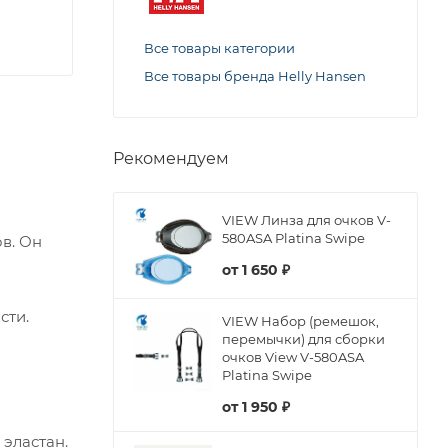
Все товары категории
Все товары бренда Helly Hansen
Рекомендуем
VIEW Линза для очков V-
580ASA Platina Swipe
в. Он
от
1 650 ₽
сти.
VIEW Набор (ремешок,
перемычки) для сборки
очков View V-580ASA
Platina Swipe
от
1 950 ₽
 эластан.