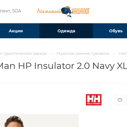
ект, 50А​
Акции
Одежда
Обувь
—
—
я туристическая одежда
Мужские зимние пуховики
Hell
an HP Insulator 2.0 Navy X