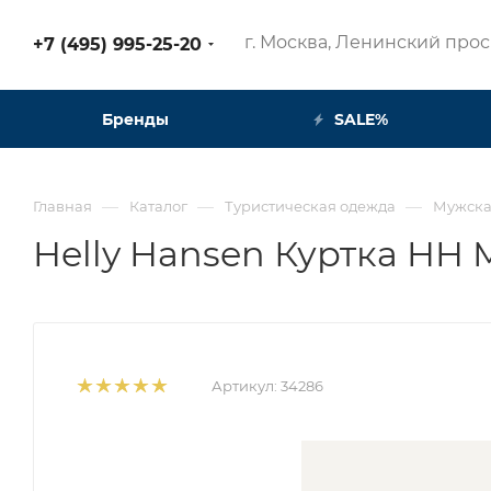
г. Москва, Ленинский просп
+7 (495) 995-25-20​
Бренды
SALE%
—
—
—
Главная
Каталог
Туристическая одежда
Мужска
Helly Hansen Куртка HH M
Артикул:
34286