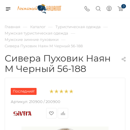
0
—
—
—
Главная
Каталог
Туристическая одежда
—
Мужская туристическая одежда
—
Мужские зимние пуховики
Сивера Пуховик Наян М Черный 56-188
Сивера Пуховик Наян
М Черный 56-188
Последний!
Артикул:
210900 / 200900