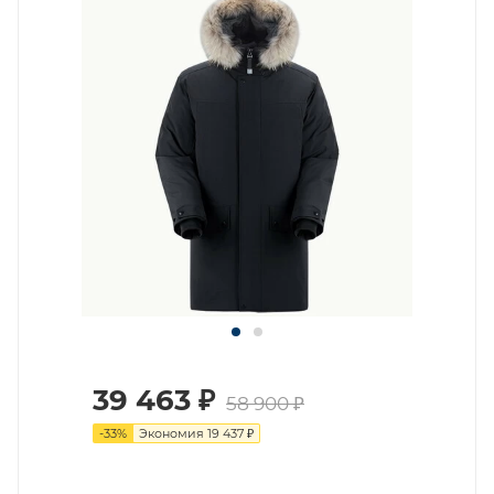
39 463
₽
58 900
₽
-
33
%
Экономия
19 437
₽