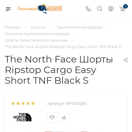
0
—
—
—
Главная
Каталог
Туристическая одежда
—
Мужская туристическая одежда
—
Шорты туристические мужские
The North Face Шорты Ripstop Cargo Easy Short TNF Black S
The North Face Шорты
Ripstop Cargo Easy
Short TNF Black S
Артикул:
NF0A7Q9S