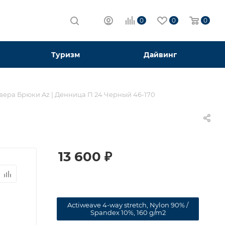
0
0
0
Туризм
Дайвинг
вера Брюки Az | Денница П 24 Черный 46-170
13 600
₽
Actiweave 4-way stretch, Nylon 90% /
Spandex 10%, 160 g/m2