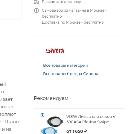
Рассчитать доставку
Самовывоз из магазина в Москве -
бесплатно
Доставка по Москве - бесплатно
Все товары категории
Все товары бренда Сивера
ный
го
Рекомендуем
ивает
тлично
зволяют
VIEW Линза для очков V-
е. Штаны
580ASA Platina Swipe
 и на
от
1 650 ₽