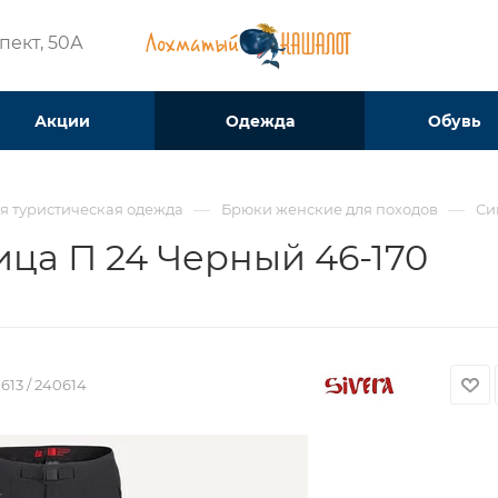
ект, 50А​
Акции
Одежда
Обувь
—
—
я туристическая одежда
Брюки женские для походов
Си
ица П 24 Черный 46-170
613 / 240614