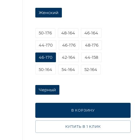
Женский
50-176
48-164
46-164
44-170
46-176
48-176
46-170
42-164
44-158
50-164
54-164
52-164
Черный
В КОРЗИНУ
КУПИТЬ В 1 КЛИК