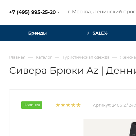
г. Москва, Ленинский просп
+7 (495) 995-25-20​
Бренды
SALE%
—
—
—
Главная
Каталог
Туристическая одежда
Женска
Сивера Брюки Az | Денн
Новинка
Артикул:
240612 / 240