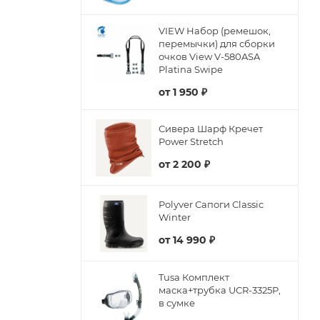
VIEW Набор (ремешок,
перемычки) для сборки
очков View V-580ASA
Platina Swipe
от
1 950 ₽
Сивера Шарф Кречет
Power Stretch
от
2 200 ₽
Polyver Сапоги Classic
Winter
от
14 990 ₽
Tusa Комплект
маска+трубка UCR-3325P,
в сумке