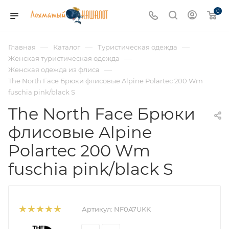
0
—
—
—
Главная
Каталог
Туристическая одежда
—
Женская туристическая одежда
—
Женская одежда из флиса
The North Face Брюки флисовые Alpine Polartec 200 Wm
fuschia pink/black S
The North Face Брюки
флисовые Alpine
Polartec 200 Wm
fuschia pink/black S
Артикул:
NF0A7UKK