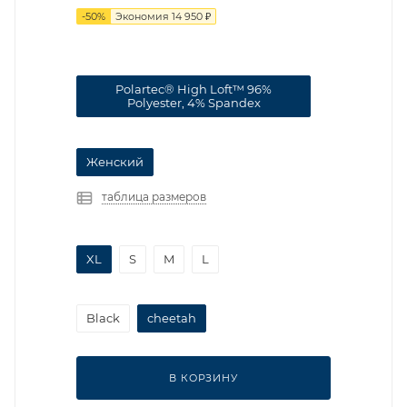
-
50
%
Экономия
14 950
₽
Polartec® High Loft™ 96%
Polyester, 4% Spandex
Женский
таблица размеров
XL
S
M
L
Black
cheetah
В КОРЗИНУ