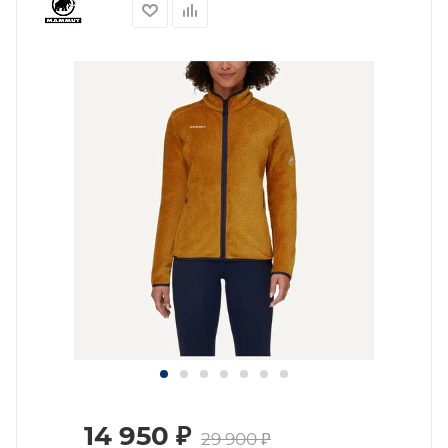
14 950
₽
29 900
₽