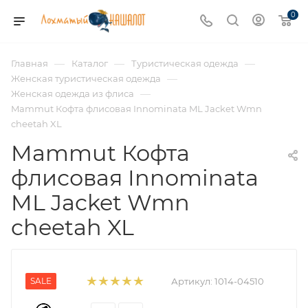
0
—
—
—
Главная
Каталог
Туристическая одежда
—
Женская туристическая одежда
—
Женская одежда из флиса
Mammut Кофта флисовая Innominata ML Jacket Wmn
cheetah XL
Mammut Кофта
флисовая Innominata
ML Jacket Wmn
cheetah XL
SALE
Артикул:
1014-04510