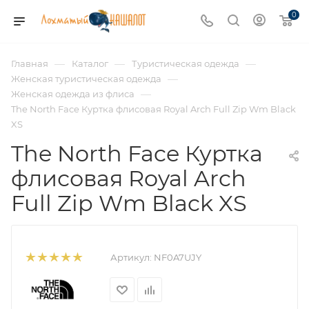
0
—
—
—
Главная
Каталог
Туристическая одежда
—
Женская туристическая одежда
—
Женская одежда из флиса
The North Face Куртка флисовая Royal Arch Full Zip Wm Black
XS
The North Face Куртка
флисовая Royal Arch
Full Zip Wm Black XS
Артикул:
NF0A7UJY