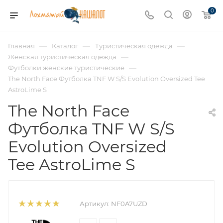
0
—
—
—
Главная
Каталог
Туристическая одежда
—
Женская туристическая одежда
—
Футболки женские туристические
The North Face Футболка TNF W S/S Evolution Oversized Tee
AstroLime S
The North Face
Футболка TNF W S/S
Evolution Oversized
Tee AstroLime S
Артикул:
NF0A7UZD