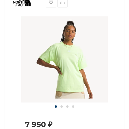
7 950
₽