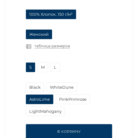
100% Хлопок, 150 г/м²
Женский
таблица размеров
S
M
L
Black
WhiteDune
AstroLime
PinkPrimrose
LightMahogany
В КОРЗИНУ