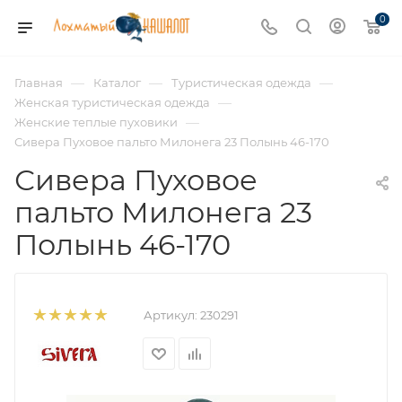
0
—
—
—
Главная
Каталог
Туристическая одежда
—
Женская туристическая одежда
—
Женские теплые пуховики
Сивера Пуховое пальто Милонега 23 Полынь 46-170
Сивера Пуховое
пальто Милонега 23
Полынь 46-170
Артикул:
230291