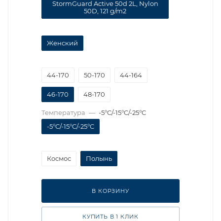
StormGuard Active 50d 2L, Nylon
50D, 121 g/m2
Женский
44-170
50-170
44-164
46-170
48-170
Температура
—
-5°C/-15°C/-25°C
-5°C/-15°C/-25°C
Космос
Полынь
В КОРЗИНУ
КУПИТЬ В 1 КЛИК