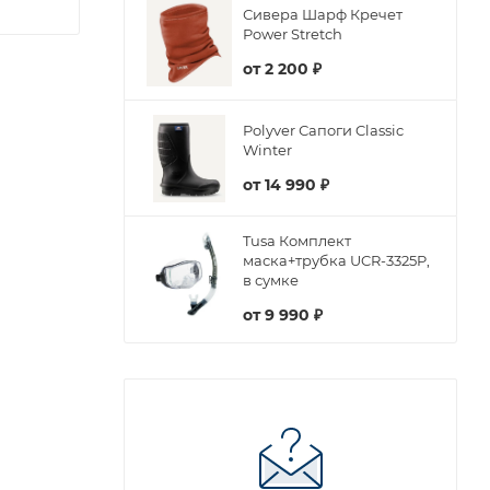
Сивера Шарф Кречет
Power Stretch
от
2 200 ₽
Polyver Сапоги Classic
Winter
от
14 990 ₽
Tusa Комплект
маска+трубка UCR-3325P,
в сумке
от
9 990 ₽