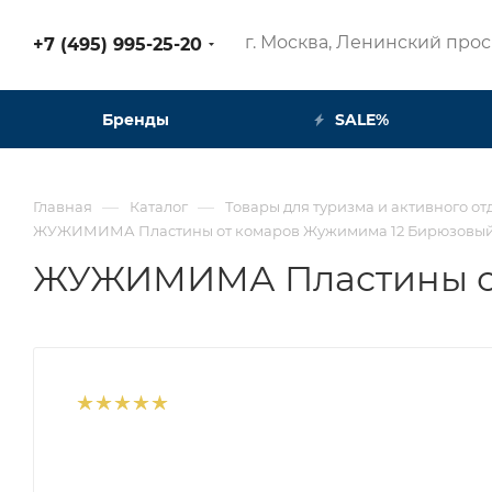
г. Москва, Ленинский просп
+7 (495) 995-25-20​
Бренды
SALE%
—
—
Главная
Каталог
Товары для туризма и активного от
ЖУЖИМИМА Пластины от комаров Жужимима 12 Бирюзовы
ЖУЖИМИМА Пластины от