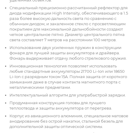
Специальный прецизионно рассчитанный рефлектор для
диода модификации High Intensity, обеспечивающего в 1.5
раза более высокую дальность света по сравнению с
обычным диодом, и закаленное стекло с просветляющим
покрытием для максимальной дальнобойности создают
четкое центральное пятно. Диаметр центрального пятна
света составляет 7 метров на расстоянии 100 метров.
Использование двух усиленных пружин в конструкции
фонаря для лучшей защиты аккумулятора и драйвера.
Фонарь выдерживает отдачу любого стрелкового оружия.
Инновационная технология позволяет использовать
любые стандартные аккумуляторы 21700 Li-Ion или 18650
Li-Ion с разрядным током 15A. Полная защита от короткого
замыкания даже в случае контакта магнитного порта с
металлическими предметами.
Интеллектуальный алгоритм для ультрабыстрой зарядки.
Продуманная конструкция головы для лучшего
теплоотвода и защиты аккумулятора от перегрева.
Корпус из авиационного алюминия, специальное матовое
анодирование без острой накатки, стальной безель для
дополнительной защиты оптической системы.