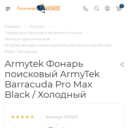
0
—
—
Главная
Каталог
—
Товары для туризма и активного отдыха
—
Фонари туристические
Armytek Фонарь поисковый ArmyTek Barracuda Pro Max
Black / Холодный
Armytek Фонарь
поисковый ArmyTek
Barracuda Pro Max
Black / Холодный
Артикул:
F10501C