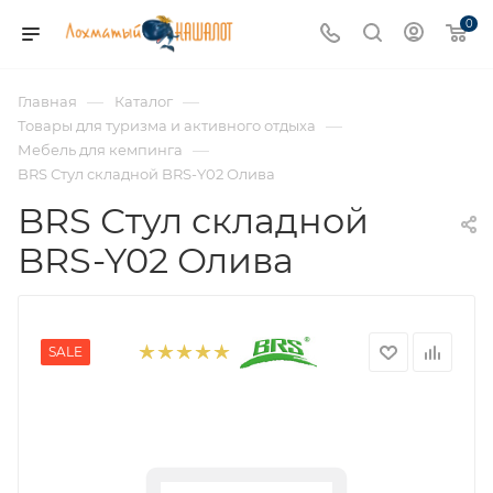
0
—
—
Главная
Каталог
—
Товары для туризма и активного отдыха
—
Мебель для кемпинга
BRS Стул складной BRS-Y02 Олива
BRS Стул складной
BRS-Y02 Олива
SALE