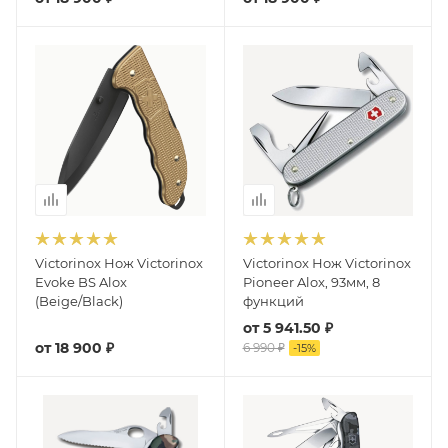
Victorinox Нож Victorinox
Victorinox Нож Victorinox
Evoke BS Alox
Pioneer Alox, 93мм, 8
(Beige/Black)
функций
от
5 941.50 ₽
от
18 900 ₽
6 990 ₽
-
15
%