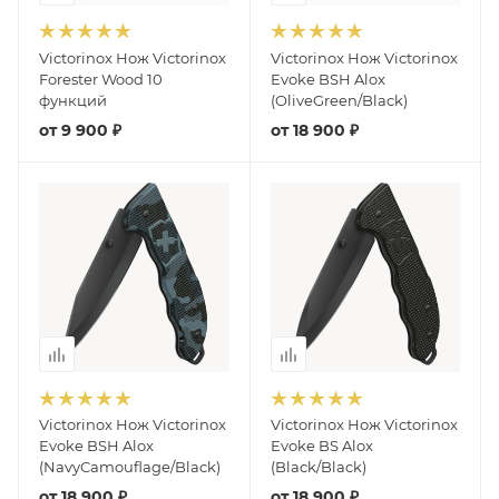
Victorinox Нож Victorinox
Victorinox Нож Victorinox
Forester Wood 10
Evoke BSH Alox
функций
(OliveGreen/Black)
от
9 900 ₽
от
18 900 ₽
Victorinox Нож Victorinox
Victorinox Нож Victorinox
Evoke BSH Alox
Evoke BS Alox
(NavyCamouflage/Black)
(Black/Black)
от
18 900 ₽
от
18 900 ₽