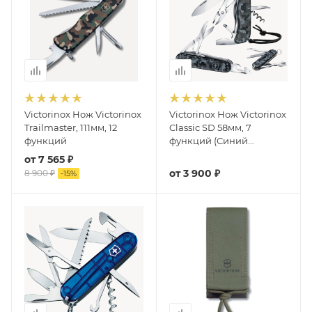
Victorinox Нож Victorinox
Victorinox Нож Victorinox
Trailmaster, 111мм, 12
Classic SD 58мм, 7
функций
функций (Синий
Камуфляж)
от
7 565 ₽
от
3 900 ₽
8 900 ₽
-
15
%