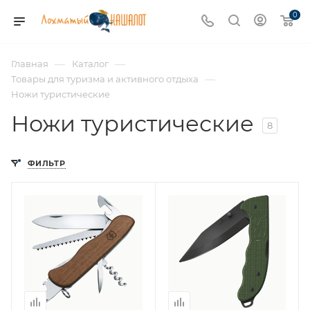
0
—
—
Главная
Каталог
—
Товары для туризма и активного отдыха
Ножи туристические
Ножи туристические
8
ФИЛЬТР