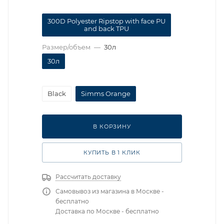
300D Polyester Ripstop with face PU
and back TPU
Размер/объем
—
30л
30л
Black
Simms Orange
В КОРЗИНУ
КУПИТЬ В 1 КЛИК
Рассчитать доставку
Самовывоз из магазина в Москве -
бесплатно
Доставка по Москве - бесплатно