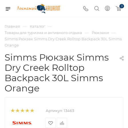
0
—
—
Главная
Каталог
—
—
Товары для туризма и активного отдыха
Рюкзаки
Simms Рюкзак Simms Dry Creek Rolltop Backpack 30L Simms
Orange
Simms Рюкзак Simms
Dry Creek Rolltop
Backpack 30L Simms
Orange
Артикул:
13463