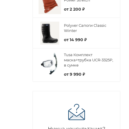
Power Stretch
от
2 200 ₽
Polyver Сапоги Classic
Winter
от
14 990 ₽
Tusa Комплект
маска+трубка UCR-3325P,
в сумке
от
9 990 ₽
Нужна консультация?