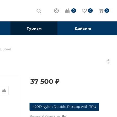
0
0
0
Туризм
Дайвинг
L Steel
37 500
₽
420D Nylon Double Ripstop with TPU
Размер/объем
—
8л