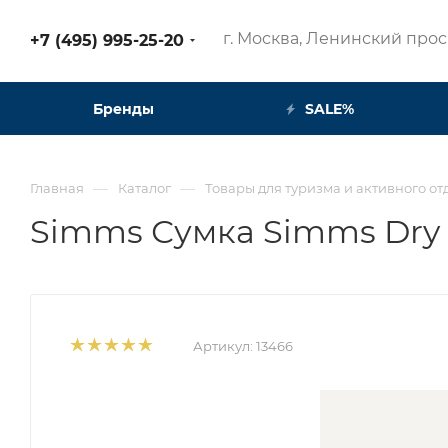
г. Москва, Ленинский просп
+7 (495) 995-25-20​
Бренды
SALE%
—
—
Главная
Каталог
Товары для туризма и активного от
Simms Сумка Simms Dry C
Артикул:
13466