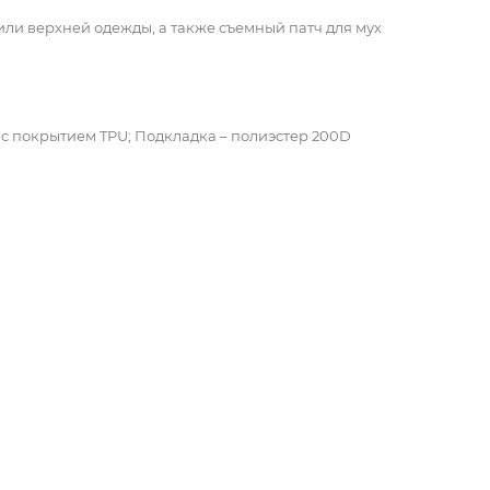
ли верхней одежды, а также съемный патч для мух
 с покрытием TPU; Подкладка – полиэстер 200D