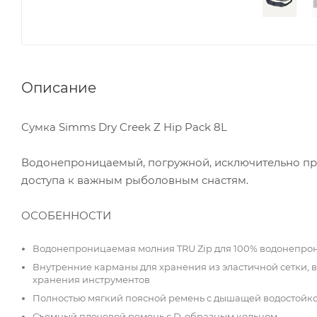
Описание
Сумка Simms Dry Creek Z Hip Pack 8L
Водонепроницаемый, погружной, исключительно пр
доступа к важным рыболовным снастям.
ОСОБЕННОСТИ
Водонепроницаемая молния TRU Zip для 100% водонепрон
Внутренние карманы для хранения из эластичной сетки, 
хранения инструментов
Полностью мягкий поясной ремень с дышащей водостойк
Съемный плечевой ремень с D-образным кольцом