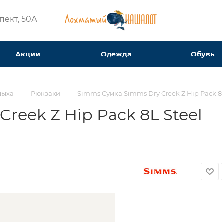
ект, 50А​
Акции
Одежда
Обувь
—
—
дыха
Рюкзаки
Simms Сумка Simms Dry Creek Z Hip Pack 8
reek Z Hip Pack 8L Steel