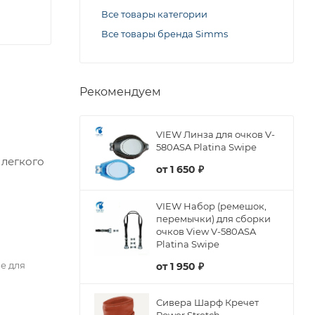
Все товары категории
Все товары бренда Simms
Рекомендуем
VIEW Линза для очков V-
580ASA Platina Swipe
 легкого
от
1 650 ₽
VIEW Набор (ремешок,
перемычки) для сборки
очков View V-580ASA
Platina Swipe
е для
от
1 950 ₽
Сивера Шарф Кречет