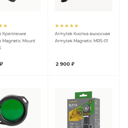
k Крепление
Armytek Кнопка выносная
k Magnetic Mount
Armytek Magnetic MRS-01
3
₽
2 900
₽