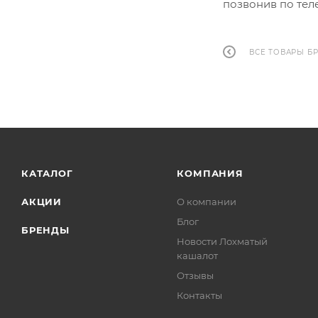
позвонив по теле
ВСЕ ТОВАРЫ Б
КАТАЛОГ
КОМПАНИЯ
АКЦИИ
О компании
Блог
БРЕНДЫ
Новости Лохматый
кашалот
Отзывы
Контакты