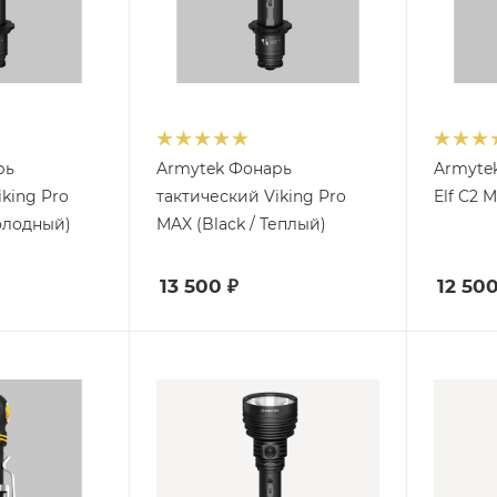
рь
Armytek Фонарь
Armyte
king Pro
тактический Viking Pro
Elf C2 
Холодный)
MAX (Black / Теплый)
13 500
₽
12 50