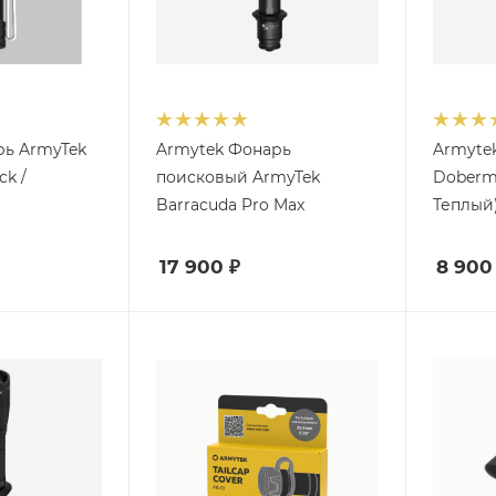
рь ArmyTek
Armytek Фонарь
Armyte
ck /
поисковый ArmyTek
Doberma
Barracuda Pro Max
Теплый
17 900
₽
8 900