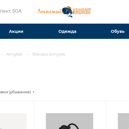
ект, 50А​
Акции
Одежда
Обувь
—
—
Armytek
Фонари Armytek
овки (убывание)