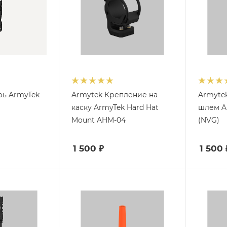
рь ArmyTek
Armytek Крепление на
Armyte
каску ArmyTek Hard Hat
шлем A
Mount AHM-04
(NVG)
1 500
₽
1 500