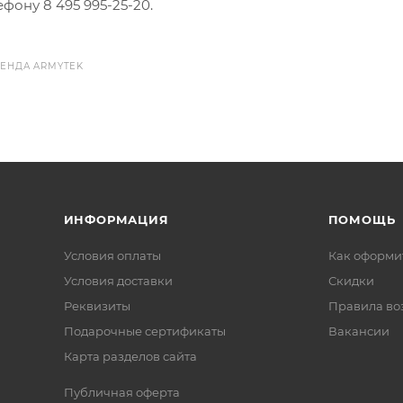
фону 8 495 995-25-20​.
РЕНДА ARMYTEK
ИНФОРМАЦИЯ
ПОМОЩЬ
Условия оплаты
Как оформит
Условия доставки
Скидки
Реквизиты
Правила во
Подарочные сертификаты
Вакансии
Карта разделов сайта
Публичная оферта