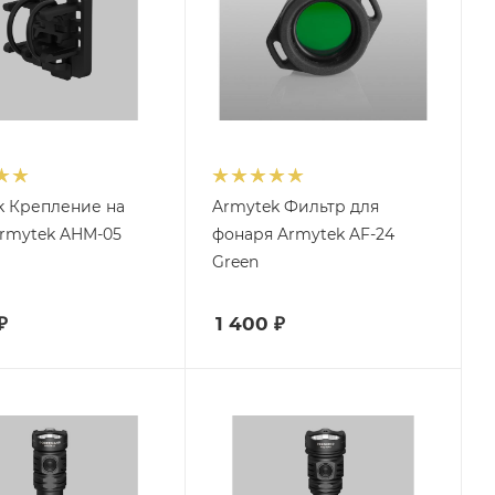
k Крепление на
Armytek Фильтр для
rmytek AHM-05
фонаря Armytek AF-24
Green
₽
1 400
₽