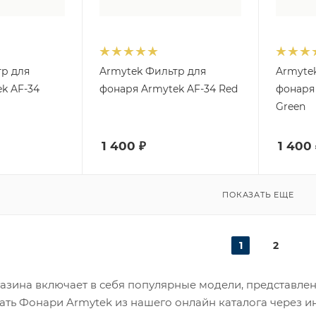
тр для
Armytek Фильтр для
Armyte
k AF-34
фонаря Armytek AF-34 Red
фонаря
Green
1 400
₽
1 400
ПОКАЗАТЬ ЕЩЕ
1
2
азина включает в себя популярные модели, представле
ать Фонари Armytek из нашего онлайн каталога через и