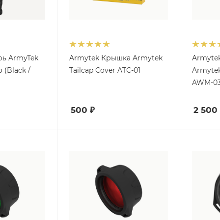
рь ArmyTek
Armytek Крышка Armytek
Armyte
(Black /
Tailcap Cover ATC-01
Armyte
AWM-0
500
₽
2 500