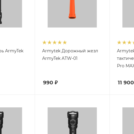
рь ArmyTek
Armytek Дорожный жезл
Armyte
ArmyTek ATW-01
тактич
Pro MA
990
₽
11 900