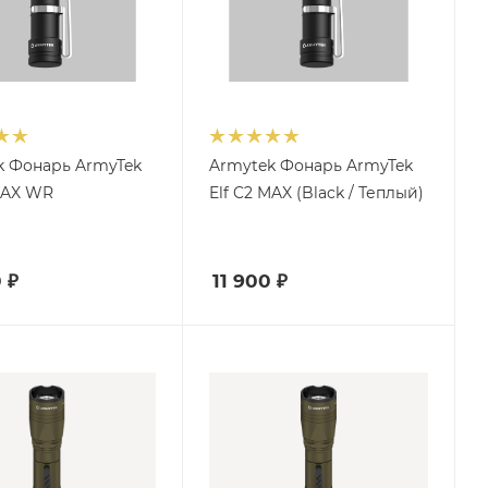
k Фонарь ArmyTek
Armytek Фонарь ArmyTek
MAX WR
Elf C2 MAX (Black / Теплый)
0
₽
11 900
₽