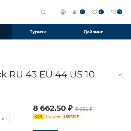
0
0
0
Туризм
Дайвинг
k RU 43 EU 44 US 10
8 662.50
₽
11 550
₽
-
25
%
Экономия
2 887.50
₽