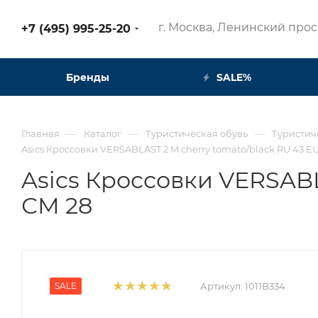
г. Москва, Ленинский просп
+7 (495) 995-25-20​
Бренды
SALE%
—
—
—
Главная
Каталог
Туристическая обувь
Туристич
Asics Кроссовки VERSABLAST 2 M cherry tomato/black RU 43 EU
Asics Кроссовки VERSABL
СМ 28
SALE
Артикул:
1011B334