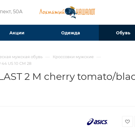
ект, 50А​
Акции
Одежда
Обувь
—
—
еская мужская обувь
Кроссовки мужские
 44 US 10 СМ 28
AST 2 M cherry tomato/blac