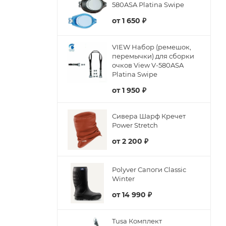
580ASA Platina Swipe
от
1 650 ₽
VIEW Набор (ремешок,
перемычки) для сборки
очков View V-580ASA
Platina Swipe
от
1 950 ₽
Сивера Шарф Кречет
Power Stretch
от
2 200 ₽
Polyver Сапоги Classic
Winter
от
14 990 ₽
Tusa Комплект